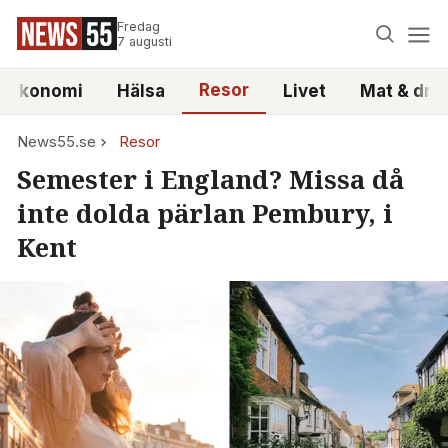
Fredag
7 augusti
Resor
atekonomi
Hälsa
Livet
Mat & dry
News55.se
Resor
Semester i England? Missa då
inte dolda pärlan Pembury, i
Kent