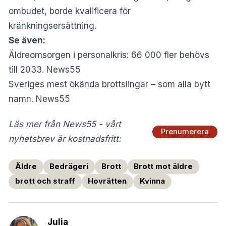
ombudet, borde kvalificera för
kränkningsersättning.
Se även:
Äldreomsorgen i personalkris: 66 000 fler behövs
till 2033. News55
Sveriges mest ökända brottslingar – som alla bytt
namn. News55
Läs mer från News55 - vårt
Prenumerera
nyhetsbrev är kostnadsfritt:
Äldre
Bedrägeri
Brott
Brott mot äldre
brott och straff
Hovrätten
Kvinna
Julia