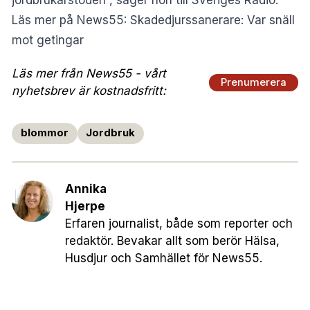
jordbrukarstöden”, säger hon till Sveriges Radio.
Läs mer på News55:
Skadedjurssanerare: Var snäll
mot getingar
Läs mer från News55 - vårt
Prenumerera
nyhetsbrev är kostnadsfritt:
blommor
Jordbruk
Annika
Hjerpe
Erfaren journalist, både som reporter och
redaktör. Bevakar allt som berör Hälsa,
Husdjur och Samhället för News55.