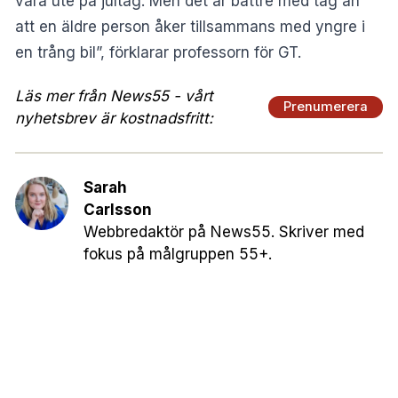
vara ute på jultåg. Men det är bättre med tåg än
att en äldre person åker tillsammans med yngre i
en trång bil”, förklarar professorn för GT.
Läs mer från News55 - vårt
Prenumerera
nyhetsbrev är kostnadsfritt:
Sarah
Carlsson
Webbredaktör på News55. Skriver med
fokus på målgruppen 55+.