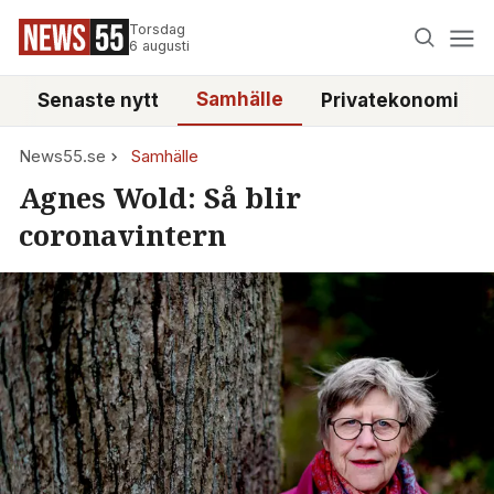
Torsdag
6 augusti
Samhälle
Senaste nytt
Privatekonomi
News55.se
Samhälle
Agnes Wold: Så blir
coronavintern