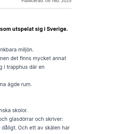
Publicerad:
06 feb. 2025
som utspelat sig i Sverige.
nkbara miljön.
, men det finns mycket annat
 i trapphus där en
rna ägde rum.
nska skolor.
 och glasdörrar och skriver:
 dåligt. Och ett av skälen har