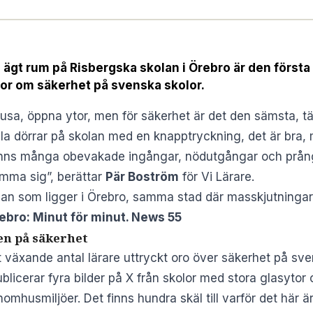
ägt rum på Risbergska skolan i Örebro är den första 
gor om säkerhet på svenska skolor.
sa, öppna ytor, men för säkerhet är det den sämsta, tä
alla dörrar på skolan med en knapptryckning, det är bra
inns många obevakade ingångar, nödutgångar och prång
mma sig”, berättar
Pär Boström
för
Vi Lärare
.
olan som ligger i Örebro, samma stad där masskjutninga
ebro: Minut för minut. News 55
en på säkerhet
växande antal lärare uttryckt oro över säkerhet på sve
ublicerar fyra bilder på X från skolor med stora glasytor
mhusmiljöer. Det finns hundra skäl till varför det här är