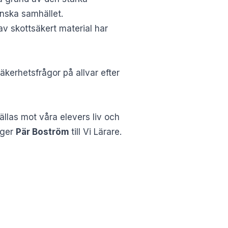
anska samhället.
v skottsäkert material har
äkerhetsfrågor på allvar efter
llas mot våra elevers liv och
säger
Pär Boström
till Vi Lärare.