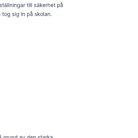
llningar till säkerhet på
 tog sig in på skolan.
på grund av den starka