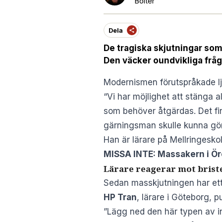
Bolter
Dela
De tragiska skjutningar som 
Den väcker oundvikliga frå
Modernismen förutspråkade lju
“Vi har möjlighet att stänga 
som behöver åtgärdas. Det f
gärningsman skulle kunna gö
Han är lärare på Mellringesk
MISSA INTE:
Massakern i Ör
Lärare reagerar mot brist
Sedan masskjutningen har ett 
HP Tran
, lärare i Göteborg, p
”Lägg ned den här typen av ino