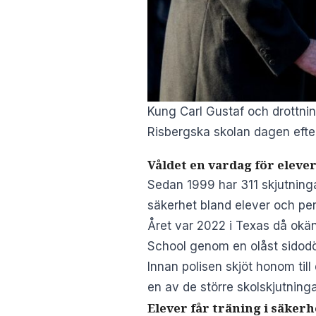
Kung Carl Gustaf och drottnin
Risbergska skolan dagen efter 
Våldet en vardag för elever
Sedan 1999 har 311 skjutning
säkerhet bland elever och per
Året var 2022 i Texas då okä
School genom en olåst sidodö
Innan polisen skjöt honom til
en av de större skolskjutnin
Elever får träning i säkerh