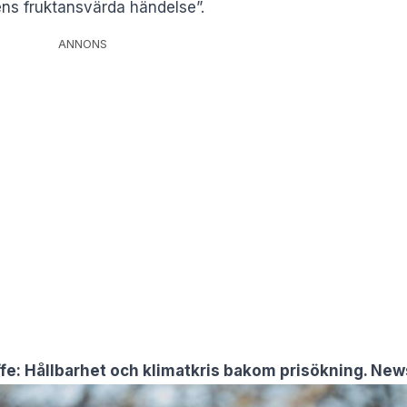
gens fruktansvärda händelse”.
ANNONS
ffe: Hållbarhet och klimatkris bakom prisökning. New