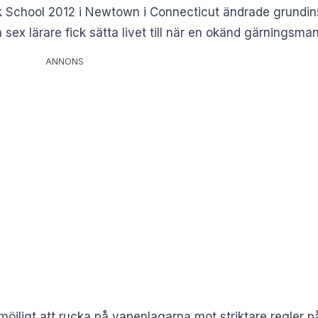
 School 2012 i Newtown i Connecticut ändrade grundinstä
sex lärare fick sätta livet till när en okänd gärningsman
ANNONS
 omöjligt att rucka på vapenlagarna mot striktare regler 