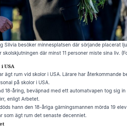
g Silvia besöker minnesplatsen där sörjande placerat l
skolskjutningen där minst 11 personer miste sina liv. (Fo
 i USA
ar ägt rum vid skolor i USA. Lärare har återkommande be
sonal på skolor i USA.
nd 18-åring, beväpnad med ett automatvapen tog sig i
rr,
enligt Arbetet
.
l döds hann den 18-åriga gärningsmannen mörda 19 eleve
gar som ägt rum det senaste decenniet.
et