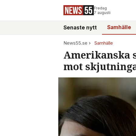
Fredag
7 augusti
Samhälle
Senaste nytt
News55.se
Samhälle
Amerikanska s
mot skjutning