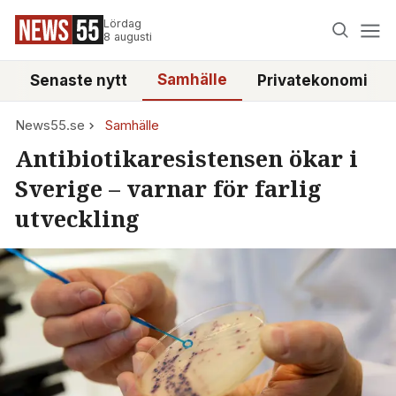
Lördag
8 augusti
Samhälle
Senaste nytt
Privatekonomi
News55.se
Samhälle
Antibiotikaresistensen ökar i
Sverige – varnar för farlig
utveckling