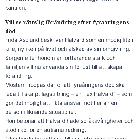
kanalen.
Vill se rättslig förändring efter fyraåringens
död
Frida Asplund beskriver Halvard som en modig liten
kille, nyfiken på livet och älskad av sin omgivning.
Sorgen efter honom är fortfarande stark och
familjen vill nu använda sin förlust till att skapa
förändring.
Mostern hoppas därför att fyraåringens död ska
leda till skärpt lagstiftning – en “lex Halvard” – som
gör det möjligt att rikta ansvar mot fler än en
person i liknande situationer.
Hon betonar att Halvard hade språksvårigheter och
stod i kö för en autismutredning.
“Han borde ha haft mer tillsyn, inte mindre”, säger