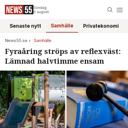
Söndag
9 augusti
Samhälle
Senaste nytt
Privatekonomi
News55.se
Samhälle
Fyraåring ströps av reflexväst:
Lämnad halvtimme ensam