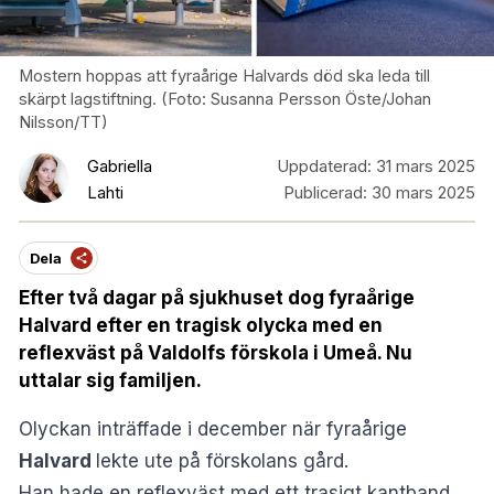
Mostern hoppas att fyraårige Halvards död ska leda till
skärpt lagstiftning. (Foto: Susanna Persson Öste/Johan
Nilsson/TT)
Gabriella
Uppdaterad:
31 mars 2025
Lahti
Publicerad:
30 mars 2025
Dela
Efter två dagar på sjukhuset dog fyraårige
Halvard efter en tragisk olycka med en
reflexväst på Valdolfs förskola i Umeå. Nu
uttalar sig familjen.
Olyckan inträffade i december när fyraårige
Halvard
lekte ute på förskolans gård.
Han hade en reflexväst med ett trasigt kantband