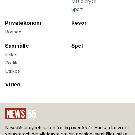
Mat & dryck
Sport
Privatekonomi
Resor
Boende
Samhälle
Spel
Inrikes
Politik
Utrikes
Video
News55 är nyhetssajten för dig över 55 år. Här samlar vi det
senaste och det viktigaste om din pension, samhället, hälsa