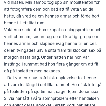
vid hissen. Min sambo tog upp sin mobiltelefon för
att fotografera dem och bad att få veta vad de
hette, då vred de om hennes armar och förde bort
henne till ett litet rum.
Vakterna sade att hon skapat ordningsproblem och
varit ohörsam, sedan tog de ett kraftigt grepp om
hennes armar och släpade iväg henne till en cell. I
cellen tvingades Silvia sitta fram till klockan sex på
morgon nästa dag. Under natten när hon var
instängd i rummet bad hon flera gånger om att få
gå på toaletten men nekades.
– Det var en klaustrofobisk upplevelse för henne
att vara instängd i det lilla rummet. Hon fick inte gå
på toaletten på sju timmar, säger Björn Johansson.
Silvia har fått svåra sömnproblem efter händelsen
och enligt deras advokat Kerstin Korti har läkare