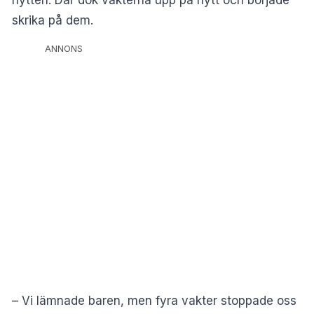
hytten. Där dök vakterna upp på nytt och började
skrika på dem.
ANNONS
– Vi lämnade baren, men fyra vakter stoppade oss