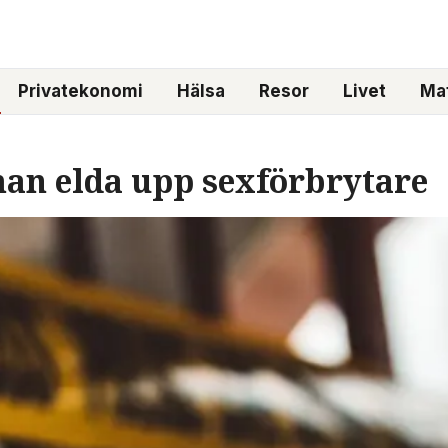
Privatekonomi
Hälsa
Resor
Livet
Mat
man elda upp sexförbrytare