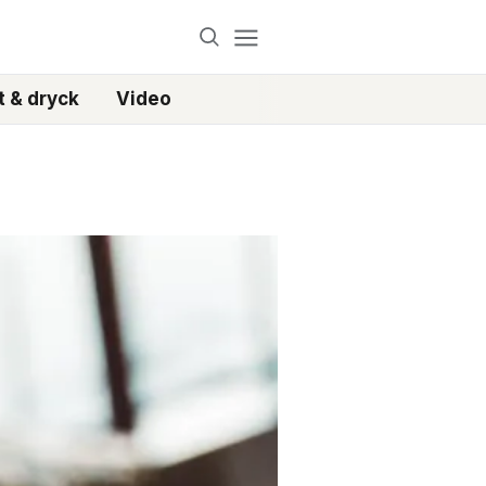
 & dryck
Video