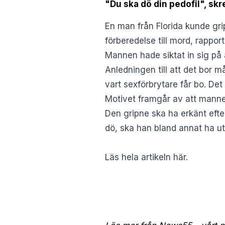
"Du ska dö din pedofil", sk
En man från Florida kunde gri
förberedelse till mord, rappo
Mannen hade siktat in sig på a
Anledningen till att det bor m
vart sexförbrytare får bo. Det 
Motivet framgår av att mannen
Den gripne ska ha erkänt efter
dö, ska han bland annat ha utta
Läs hela artikeln här.