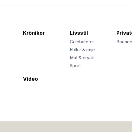
Krönikor
Livsstil
Priva
Celebriteter
Boend
Kultur & nöje
Mat & dryck
Sport
Video