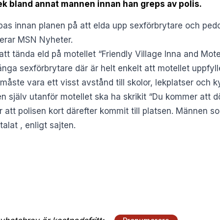
rek bland annat mannen innan han greps av polis.
pas innan planen på att elda upp sexförbrytare och pedof
rterar MSN Nyheter.
tt tända eld på motellet “Friendly Village Inna and Mote
ånga sexförbrytare där är helt enkelt att motellet uppfy
måste vara ett visst avstånd till skolor, lekplatser och ky
 själv utanför motellet ska ha skrikit “Du kommer att dö
 att polisen kort därefter kommit till platsen. Männen so
lat , enligt sajten.