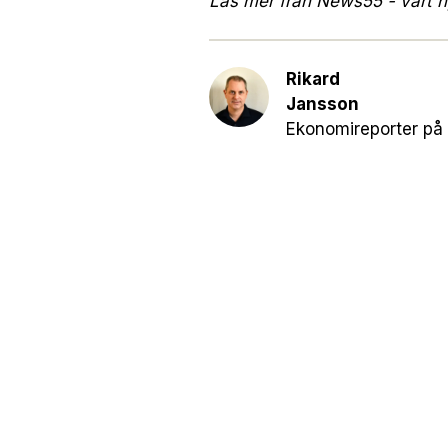
Läs mer från News55 - vårt ny
Rikard
Jansson
Ekonomireporter på