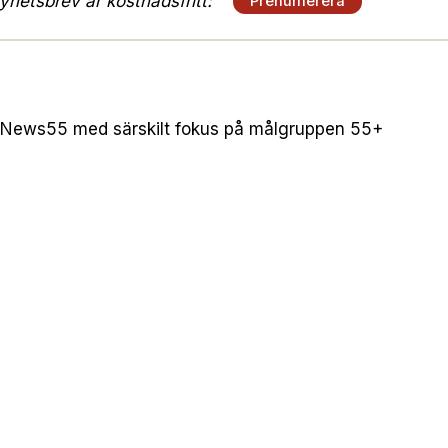
hetsbrev är kostnadsfritt:
Prenumerera
 News55 med särskilt fokus på målgruppen 55+