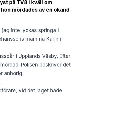
st på TV8 i kväll om
är hon mördades av en okänd
 jag inte lyckas springa i
 Johanssons mamma Karin i
sspår i Upplands Väsby. Efter
 mördad. Polisen beskriver det
r anhörig.
d
örare, vid det laget hade