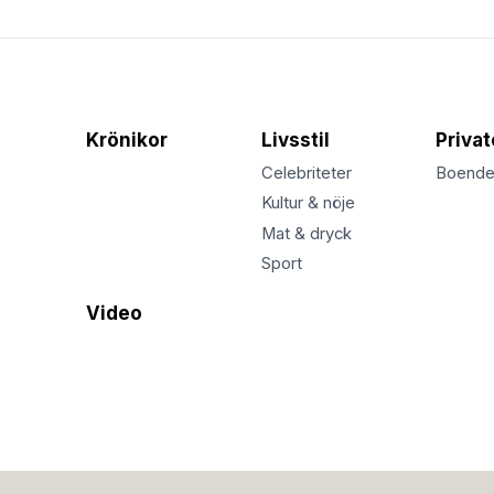
Krönikor
Livsstil
Priva
Celebriteter
Boend
Kultur & nöje
Mat & dryck
Sport
Video