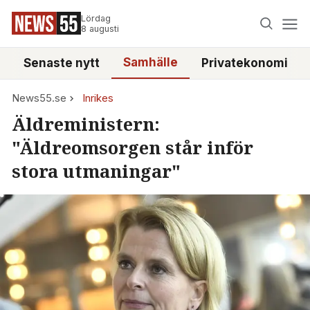
Lördag
8 augusti
Samhälle
Senaste nytt
Privatekonomi
News55.se
Inrikes
Äldreministern:
"Äldreomsorgen står inför
stora utmaningar"