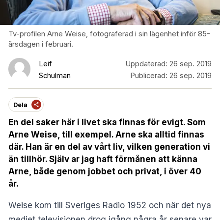
Tv-profilen Arne Weise, fotograferad i sin lägenhet inför 85-
årsdagen i februari.
Leif
Uppdaterad:
26 sep. 2019
Schulman
Publicerad:
26 sep. 2019
Dela
En del saker här i livet ska finnas för evigt. Som
Arne Weise, till exempel. Arne ska alltid finnas
där. Han är en del av vårt liv, vilken generation vi
än tillhör. Själv ar jag haft förmånen att känna
Arne, både genom jobbet och privat, i över 40
år.
Weise kom till Sveriges Radio 1952 och när det nya
mediet televisionen drog igång några år senare var