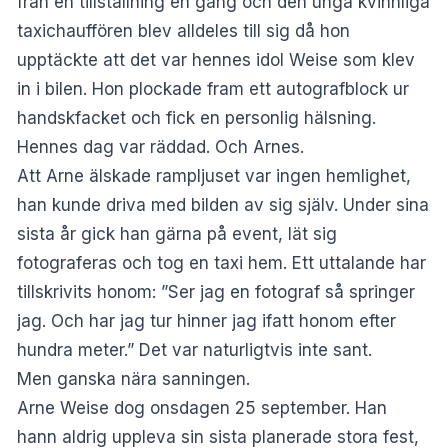
från en tillställning en gång och den unga kvinnliga
taxichauffören blev alldeles till sig då hon
upptäckte att det var hennes idol Weise som klev
in i bilen. Hon plockade fram ett autografblock ur
handskfacket och fick en personlig hälsning.
Hennes dag var räddad. Och Arnes.
Att Arne älskade rampljuset var ingen hemlighet,
han kunde driva med bilden av sig själv. Under sina
sista år gick han gärna på event, lät sig
fotograferas och tog en taxi hem. Ett uttalande har
tillskrivits honom: ”Ser jag en fotograf så springer
jag. Och har jag tur hinner jag ifatt honom efter
hundra meter.” Det var naturligtvis inte sant.
Men ganska nära sanningen.
Arne Weise dog onsdagen 25 september. Han
hann aldrig uppleva sin sista planerade stora fest,