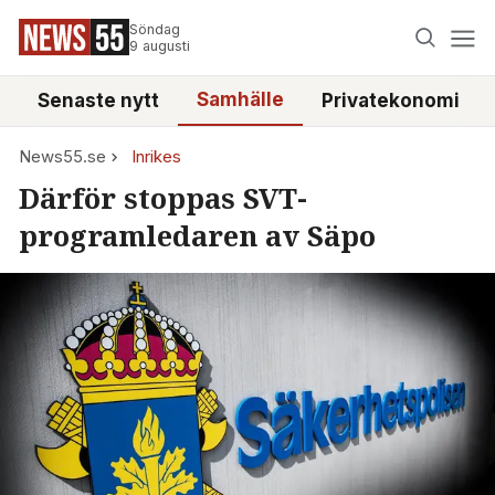
Söndag
9 augusti
Samhälle
Senaste nytt
Privatekonomi
News55.se
Inrikes
Därför stoppas SVT-
programledaren av Säpo