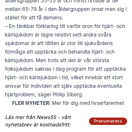
åldersgruppen 35-55 år och minst oroade är de
mellan 65-79 år. I den åldergruppen oroar man sig i
stället för att få demens.
– En tänkbar förklaring till varför oron för hjärt- och
kärlsjukdom är lägre relativt sett andra svåra
sjukdomar är att tilliten är stor till sjukvårdens
förmåga att upptäcka och behandla hjärt- och
kärlsjukdom. Men trots att det är vår största
folksjukdom saknas i dag program för att upptäcka
hjärt- och kärlsjukdom i tid, vilket innebär ett stort
ansvar för individen att själv upptäcka eventuella
hjärtproblem, säger Philip Siberg.
FLER NYHETER:
Mer för dig med livserfarenhet
Läs mer från News55 - vårt
Prenumerera
nyhetsbrev är kostnadsfritt: