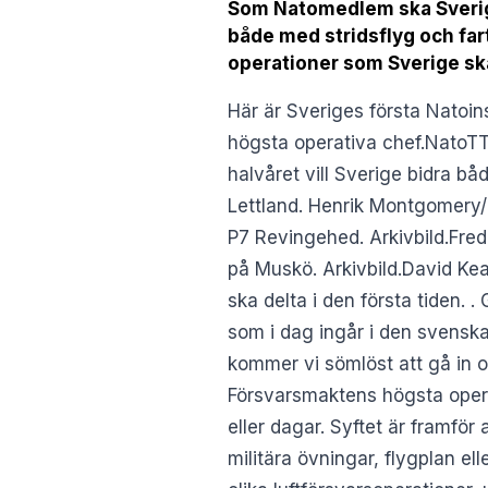
Som Natomedlem ska Sverige 
både med stridsflyg och fart
operationer som Sverige ska
Här är Sveriges första Natoi
högsta operativa chef.NatoT
halvåret vill Sverige bidra bå
Lettland. Henrik Montgomery/
P7 Revingehed. Arkivbild.Fre
på Muskö. Arkivbild.David Kea
ska delta i den första tiden. 
som i dag ingår i den svenska
kommer vi sömlöst att gå in 
Försvarsmaktens högsta opera
eller dagar. Syftet är framför
militära övningar, flygplan el