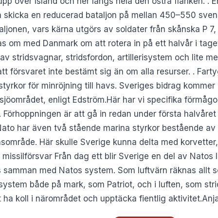
 upp över Island och ner längs hela den östra flanken. . E
ka skicka en reducerad bataljon på mellan 450–550 sven
aljonen, vars kärna utgörs av soldater från skånska P 7,
as om med Danmark om att rotera in på ett halvår i tag
v stridsvagnar, stridsfordon, artillerisystem och lite mer 
 försvaret inte bestämt sig än om alla resurser. . Farty
yrkor för minröjning till havs. Sveriges bidrag kommer i 
sjöområdet, enligt Edström.Här har vi specifika förmågo
. Förhoppningen är att gå in redan under första halvåre
ato har även två stående marina styrkor bestående av y
sområde. Här skulle Sverige kunna delta med korvetter, o
s missilförsvar Från dag ett blir Sverige en del av Natos 
 samman med Natos system. Som luftvärn räknas allt so
nsystem både på mark, som Patriot, och i luften, som stri
ha koll i närområdet och upptäcka fientlig aktivitet.An