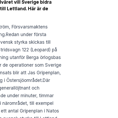
året vill Sverige bidra
ill Lettland. Här är de
ström, Försvarsmaktens
ng.Redan under första
vensk styrka skickas till
tridsvagn 122 (Leopard) på
ning utanför Berga örlogsbas
är de operationer som Sverige
nsats blir att Jas Gripenplan,
ng i Östersjöområdet.Där
generallöjtnant och
nde under minuter, timmar
i närområdet, till exempel
 ett antal Gripenplan i Natos