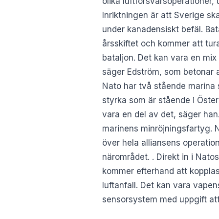
olika luftförsvarsoperationer,
Inriktningen är att Sverige s
under kanadensiskt befäl. Bat
årsskiftet och kommer att tur
bataljon. Det kan vara en mix a
säger Edström, som betonar att
Nato har två stående marina st
styrka som är stående i Öster
vara en del av det, säger han
marinens minröjningsfartyg. N
över hela alliansens operation
närområdet. . Direkt in i Nato
kommer efterhand att kopplas
luftanfall. Det kan vara vape
sensorsystem med uppgift att 