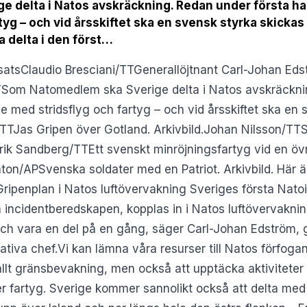
delta i Natos avskräckning. Redan under första halv
yg – och vid årsskiftet ska en svensk styrka skickas t
 delta i den först…
nsatsClaudio Bresciani/TTGenerallöjtnant Carl-Johan Ed
TSom Natomedlem ska Sverige delta i Natos avskräckni
de med stridsflyg och fartyg – och vid årsskiftet ska en s
TTJas Gripen över Gotland. Arkivbild.Johan Nilsson/TTS
drik Sandberg/TTEtt svenskt minröjningsfartyg vid en öv
ton/APSvenska soldater med en Patriot. Arkivbild. Här 
. Gripenplan i Natos luftövervakning Sveriges första Natoi
 incidentberedskapen, kopplas in i Natos luftövervakni
och vara en del på en gång, säger Carl-Johan Edström, 
tiva chef.Vi kan lämna våra resurser till Natos förfoga
 allt gränsbevakning, men också att upptäcka aktiviteter 
ler fartyg. Sverige kommer sannolikt också att delta med