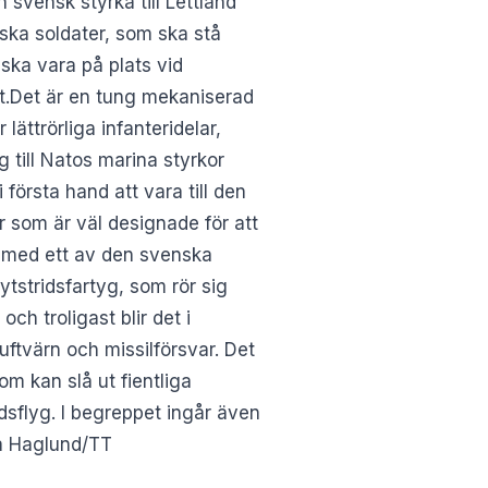
n svensk styrka till Lettland
ska soldater, som ska stå
 ska vara på plats vid
et.Det är en tung mekaniserad
lättrörliga infanteridelar,
g till Natos marina styrkor
första hand att vara till den
r som är väl designade för att
t med ett av den svenska
tstridsfartyg, som rör sig
ch troligast blir det i
luftvärn och missilförsvar. Det
m kan slå ut fientliga
dsflyg. I begreppet ingår även
ja Haglund/TT