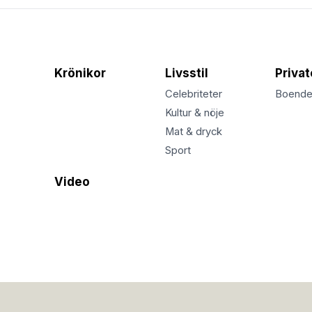
Krönikor
Livsstil
Priva
Celebriteter
Boend
Kultur & nöje
Mat & dryck
Sport
Video