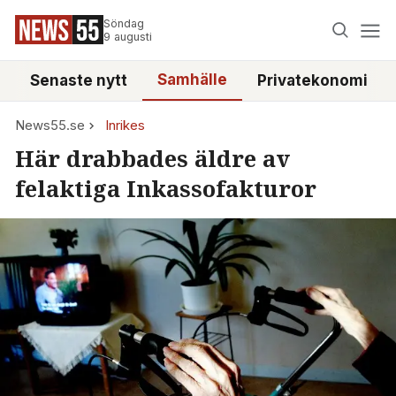
Söndag
9 augusti
Samhälle
Senaste nytt
Privatekonomi
News55.se
Inrikes
Här drabbades äldre av
felaktiga Inkassofakturor