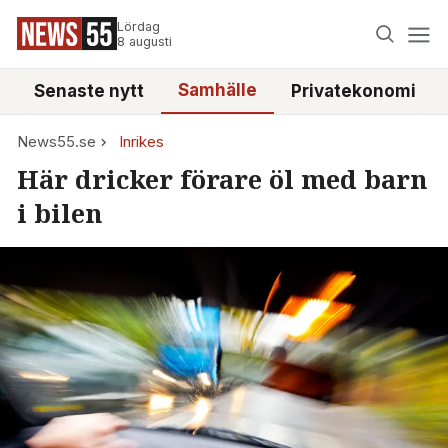
Lördag
8 augusti
Samhälle
Senaste nytt
Privatekonomi
News55.se
Inrikes
Här dricker förare öl med barn
i bilen