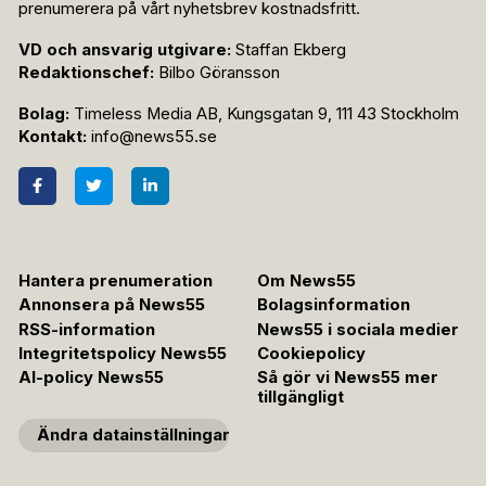
prenumerera på vårt nyhetsbrev kostnadsfritt.
VD och ansvarig utgivare:
Staffan Ekberg
Redaktionschef:
Bilbo Göransson
Bolag:
Timeless Media AB, Kungsgatan 9, 111 43 Stockholm
Kontakt:
info@news55.se
Hantera prenumeration
Om News55
Annonsera på News55
Bolagsinformation
RSS-information
News55 i sociala medier
Integritetspolicy News55
Cookiepolicy
AI-policy News55
Så gör vi News55 mer
tillgängligt
Ändra datainställningar