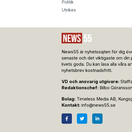
Politik
Utrikes
News55 är nyhetssajten för dig öve
senaste och det viktigaste om din 
livets goda. Du kan läsa alla våra a
nyhetsbrev kostnadsfritt.
VD och ansvarig utgivare:
Staff
Redaktionschef:
Bilbo Göransso
Bolag:
Timeless Media AB, Kungsga
Kontakt:
info@news55.se