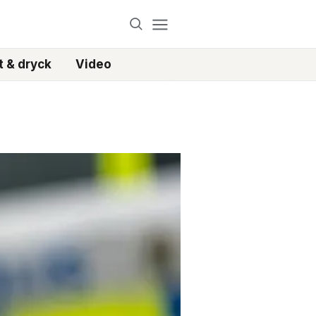
 & dryck
Video