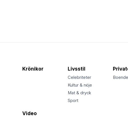
Krönikor
Livsstil
Priva
Celebriteter
Boend
Kultur & nöje
Mat & dryck
Sport
Video