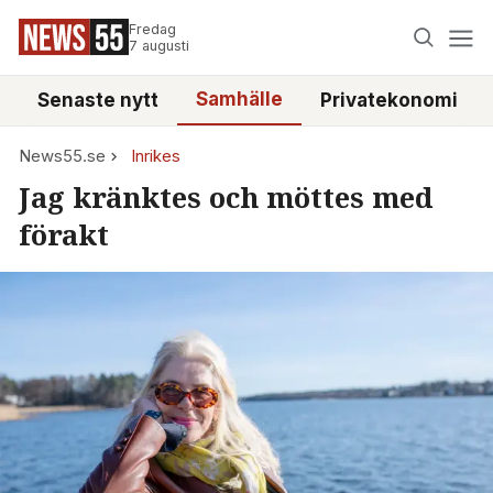
Fredag
7 augusti
Samhälle
Senaste nytt
Privatekonomi
News55.se
Inrikes
Jag kränktes och möttes med
förakt