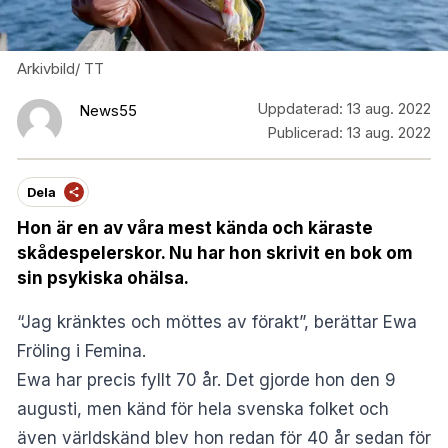
Arkivbild/ TT
Uppdaterad:
13 aug. 2022
News55
Publicerad:
13 aug. 2022
Dela
Hon är en av våra mest kända och käraste
skådespelerskor. Nu har hon skrivit en bok om
sin psykiska ohälsa.
“Jag kränktes och möttes av förakt”, berättar Ewa
Fröling i
Femina
.
Ewa har precis fyllt 70 år. Det gjorde hon den 9
augusti, men känd för hela svenska folket och
även världskänd blev hon redan för 40 år sedan för