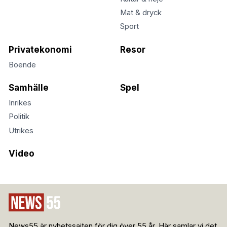
Mat & dryck
Sport
Privatekonomi
Resor
Boende
Samhälle
Spel
Inrikes
Politik
Utrikes
Video
News55 är nyhetssajten för dig över 55 år. Här samlar vi det