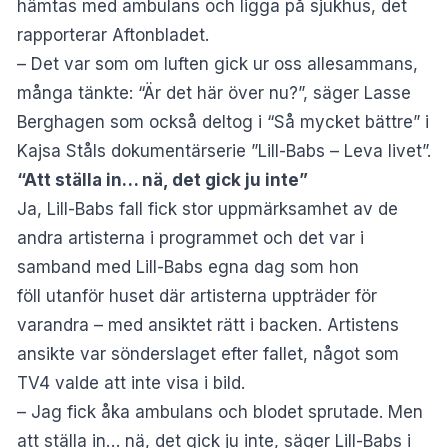
hämtas med ambulans och ligga på sjukhus, det
rapporterar
Aftonbladet
.
– Det var som om luften gick ur oss allesammans,
många tänkte: “Är det här över nu?”, säger Lasse
Berghagen som också deltog i “Så mycket bättre” i
Kajsa Ståls dokumentärserie ”Lill-Babs – Leva livet”.
“Att ställa in… nä, det gick ju inte”
Ja, Lill-Babs fall fick stor uppmärksamhet av de
andra artisterna i programmet och det var i
samband med Lill-Babs egna dag som hon
föll utanför huset där artisterna uppträder för
varandra – med ansiktet rätt i backen. Artistens
ansikte var sönderslaget efter fallet, något som
TV4 valde att inte visa i bild.
– Jag fick åka ambulans och blodet sprutade. Men
att ställa in… nä, det gick ju inte, säger Lill-Babs i