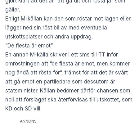
gjort klart att det är “att gå dit och rösta ja” som
gäller.
Enligt M-källan kan den som röstar mot lagen eller
lägger ned sin röst bli av med eventuella
utskottsplatser och andra uppdrag.
“De flesta är emot”
En annan M-källa skriver i ett sms till TT inför
omröstningen att “de flesta är emot, men kommer
nog ändå att rösta för”, främst för att det är svårt
att gå emot en partiledare som dessutom är
statsminister. Källan bedömer därför chansen som
noll att förslaget ska återförvisas till utskottet, som
KD och SD vill.
ANNONS