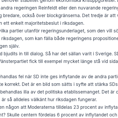
ige behöver stabilitet genom ekonomiska krisuppgörelser. 
andra regeringen Reinfeldt eller den nuvarande regerin
 bredare, också över blockgränserna. Det tredje är att
 ett enkelt majoritetsbeslut i riksdagen.
 vilka partier utanför regeringsunderlaget, som den vil
r riksdagen, som kan fälla både regeringens propositione
gen själv.
tid bjudits in till dialog. Så har det sällan varit i Sverig
 Vänsterpartiet fick till exempel mycket länge stå vid s
andlas fel när SD inte ges inflytande av de andra partiern
te korrekt. Det är en bild som sätts i syfte att stärka SD
m behandlas illa av det politiska etablissemanget. Det ä
 är så alldeles välkänt hur riksdagen fungerar.
en någon att Moderaterna tilldelas 23 procent av inflyta
t? Skulle centern fördelas 6 procent av inflytandet och