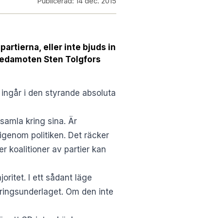
Publicerad:
14 dec. 2015
artierna, eller inte bjuds in
gsledamoten Sten Tolgfors
 ingår i den styrande absoluta
samla kring sina. Är
 igenom politiken. Det räcker
ler koalitioner av partier kan
oritet. I ett sådant läge
ringsunderlaget. Om den inte