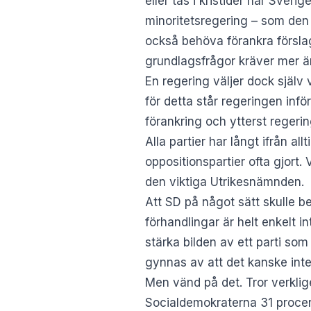
eller tas i kristider när Sver
minoritetsregering – som den 
också behöva förankra förslag
grundlagsfrågor kräver mer än
En regering väljer dock själv
för detta står regeringen infö
förankring och ytterst regerin
Alla partier har långt ifrån all
oppositionspartier ofta gjort.
den viktiga Utrikesnämnden.
Att SD på något sätt skulle beh
förhandlingar är helt enkelt in
stärka bilden av ett parti so
gynnas av att det kanske inte
Men vänd på det. Tror verklig
Socialdemokraterna 31 procen