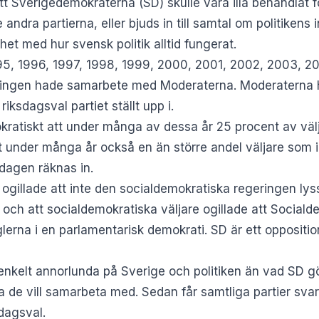
t Sverigedemokraterna (SD) skulle vara illa behandlat f
 andra partierna, eller bjuds in till samtal om politikens 
ighet med hur svensk politik alltid fungerat.
995, 1996, 1997, 1998, 1999, 2000, 2001, 2002, 2003, 2
ringen hade samarbete med Moderaterna. Moderaterna h
riksdagsval partiet ställt upp i.
kratiskt att under många av dessa år 25 procent av väl
t under många år också en än större andel väljare som 
sdagen räknas in.
re ogillade att inte den socialdemokratiska regeringen l
ch att socialdemokratiska väljare ogillade att Socialde
lerna i en parlamentarisk demokrati. SD är ett opposit
enkelt annorlunda på Sverige och politiken än vad SD g
lka de vill samarbeta med. Sedan får samtliga partier svar
dagsval.