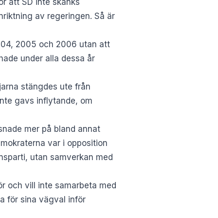
ör att SD inte skänks
inriktning av regeringen. Så är
004, 2005 och 2006 utan att
ade under alla dessa år
jarna stängdes ute från
inte gavs inflytande, om
yssnade mer på bland annat
mokraterna var i opposition
ionsparti, utan samverkan med
ör och vill inte samarbeta med
a för sina vägval inför