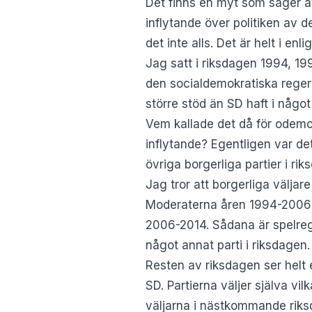
Det finns en myt som säger at
inflytande över politiken av de
det inte alls. Det är helt i enl
Jag satt i riksdagen 1994, 1
den socialdemokratiska rege
större stöd än SD haft i något 
Vem kallade det då för odemo
inflytande? Egentligen var de
övriga borgerliga partier i rik
Jag tror att borgerliga välja
Moderaterna åren 1994-2006 o
2006-2014. Sådana är spelreg
något annat parti i riksdagen.
Resten av riksdagen ser helt 
SD. Partierna väljer själva vi
väljarna i nästkommande riks