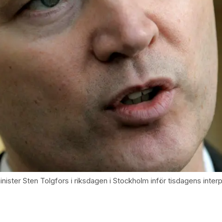
er Sten Tolgfors i riksdagen i Stockholm inför tisdagens interp