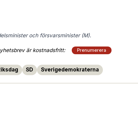
delsminister och försvarsminister (M).
hetsbrev är kostnadsfritt:
Prenumerera
Riksdag
SD
Sverigedemokraterna