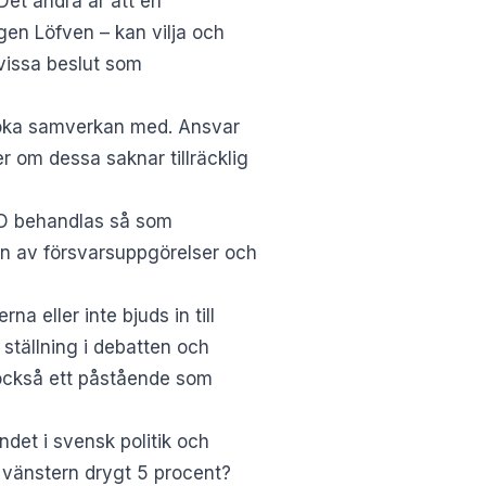
Det andra är att en
gen Löfven – kan vilja och
 vissa beslut som
l söka samverkan med. Ansvar
r om dessa saknar tillräcklig
e. SD behandlas så som
idan av försvarsuppgörelser och
a eller inte bjuds in till
s ställning i debatten och
r också ett påstående som
ndet i svensk politik och
 vänstern drygt 5 procent?