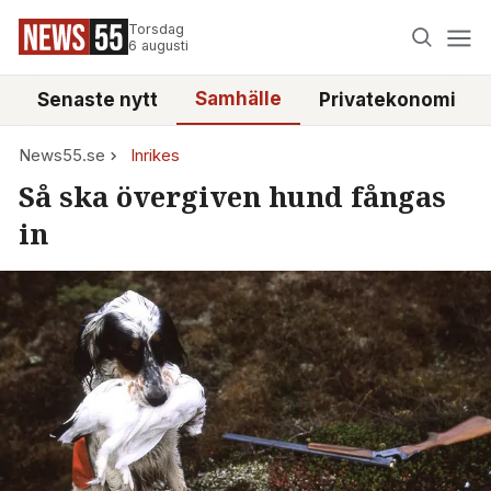
Torsdag
6 augusti
Samhälle
Senaste nytt
Privatekonomi
News55.se
Inrikes
Så ska övergiven hund fångas
in