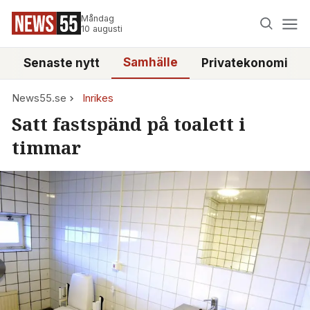
Måndag
10 augusti
Samhälle
Senaste nytt
Privatekonomi
News55.se
Inrikes
Satt fastspänd på toalett i
timmar