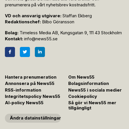
prenumerera på vårt nyhetsbrev kostnadsfritt.
VD och ansvarig utgivare:
Staffan Ekberg
Redaktionschef:
Bilbo Göransson
Bolag:
Timeless Media AB, Kungsgatan 9, 111 43 Stockholm
Kontakt:
info@news55.se
Hantera prenumeration
Om News55
Annonsera på News55
Bolagsinformation
RSS-information
News55 i sociala medier
Integritetspolicy News55
Cookiepolicy
AI-policy News55
Så gör vi News55 mer
tillgängligt
Ändra datainställningar