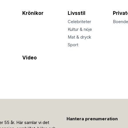
Krönikor
Livsstil
Priva
Celebriteter
Boend
Kultur & nöje
Mat & dryck
Sport
Video
Hantera prenumeration
r 55 år. Här samlar vi det