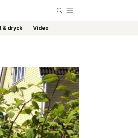
 & dryck
Video