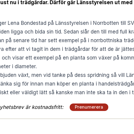
ust nu i trädgårdar. Därför går Länsstyrelsen ut med
äger Lena Bondestad på Länsstyrelsen i Norrbotten till
SV
den ligga och bida sin tid. Sedan slår den till med full kr
 på senare tid har sett exempel på i norrbottniska träd
va efter att vi tagit in dem i trädgårdar för att de är jä
d och visar ett exempel på en planta som växer på komm
eter i diameter.
rbjuden växt, men vid tanke på dess spridning så vill Lä
änka sig för innan man köper en planta i handelsträdgå
friskt eller väldigt lätt så kanske man inte ska ta in den 
hetsbrev är kostnadsfritt:
Prenumerera