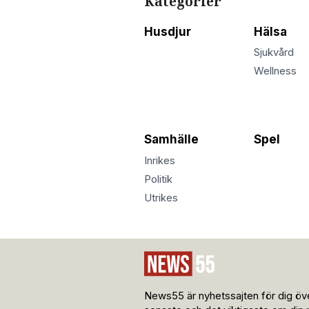
Kategorier
Husdjur
Hälsa
Sjukvård
Wellness
Samhälle
Spel
Inrikes
Politik
Utrikes
News55 är nyhetssajten för dig öve