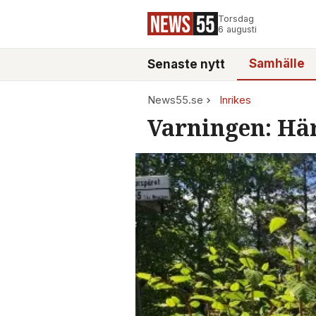
Torsdag
6 augusti
Samhälle
Senaste nytt
News55.se
Inrikes
Varningen: Hä