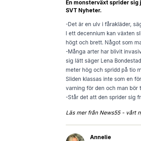
En monsterväxt sprider sig j
SVT Nyheter.
-Det är en ulv i fårakläder, s
I ett decennium kan växten sli
högt och brett. Något som man
-Många arter har blivit invasi
sig lätt säger Lena Bondesta
meter hög och spridd på tio m
Sliden klassas inte som en fö
varning för den och man bör t
-Står det att den sprider sig 
Läs mer från News55 - vårt ny
Annelie