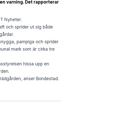
 en varning. Det rapporterar
T Nyheter
.
aft och sprider ut sig både
gårdar.
ttesnygga, pampiga och sprider
unal mark som är cirka tre
nsstyrelsen hissa upp en
rden.
i trädgården, anser Bondestad.