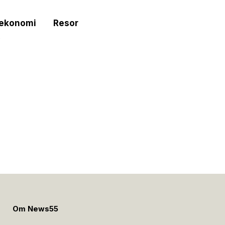
tekonomi
Resor
e
Om News55