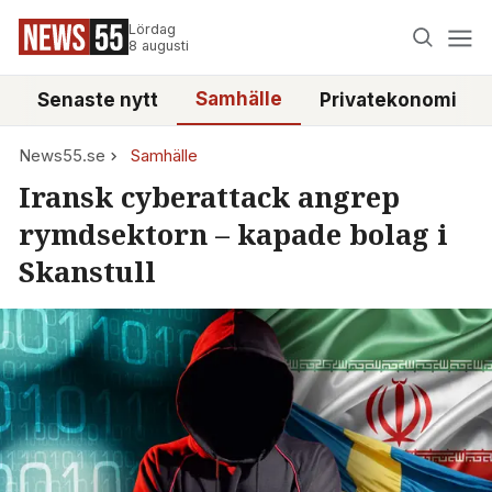
Lördag
8 augusti
Samhälle
Senaste nytt
Privatekonomi
News55.se
Samhälle
Iransk cyberattack angrep
rymdsektorn – kapade bolag i
Skanstull