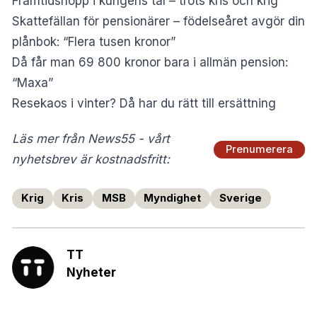
Framtidshopp i kungens tal – trots kris och krig
Skattefällan för pensionärer – födelseåret avgör din
plånbok: “Flera tusen kronor”
Då får man 69 800 kronor bara i allmän pension:
“Maxa”
Resekaos i vinter? Då har du rätt till ersättning
Läs mer från News55 - vårt
Prenumerera
nyhetsbrev är kostnadsfritt:
Krig
Kris
MSB
Myndighet
Sverige
TT
Nyheter