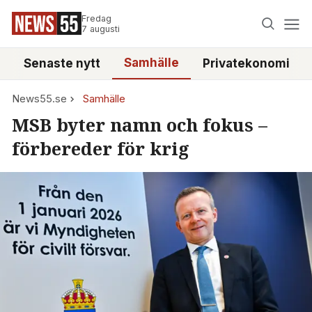
Fredag
7 augusti
Samhälle
Senaste nytt
Privatekonomi
News55.se
Samhälle
MSB byter namn och fokus –
förbereder för krig