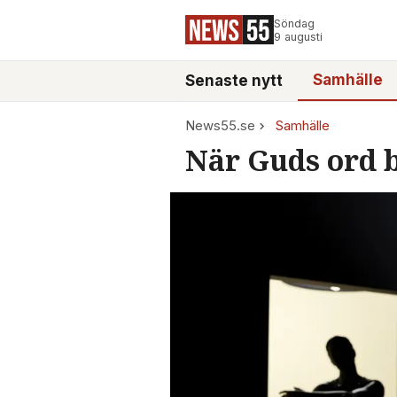
Söndag
9 augusti
Samhälle
Senaste nytt
News55.se
Samhälle
När Guds ord 