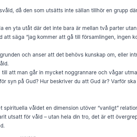
våld, då den som utsätts inte sällan tillhör en grupp där 
a en yta utåt där det inte bara är mellan två parter utan
att säga “jag kommer att gå till församlingen, ingen ko
runden och anser att det behövs kunskap om, eller intres
åld.
 se till att man går in mycket noggrannare och vågar ut
för syn på Gud? Hur beskriver du att Gud är? Varför ska 
 spirituella våldet en dimension utöver “vanligt” relatio
arit utsatt för våld – utan hela din tro, det är ett överg
d.