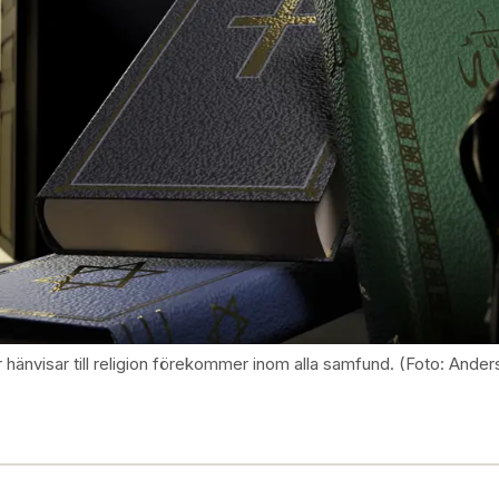
år hänvisar till religion förekommer inom alla samfund. (Foto: And