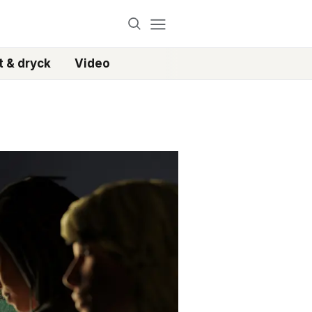
 & dryck
Video