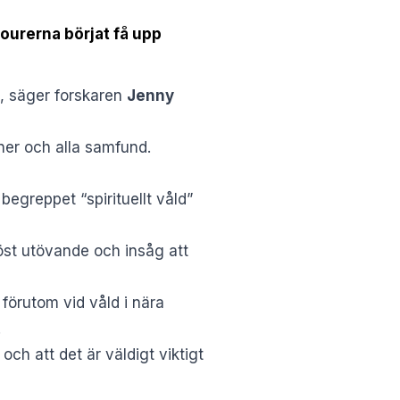
jourerna börjat få upp
et, säger forskaren
Jenny
oner och alla samfund.
egreppet “spirituellt våld”
iöst utövande och insåg att
 förutom vid våld i nära
.
och att det är väldigt viktigt