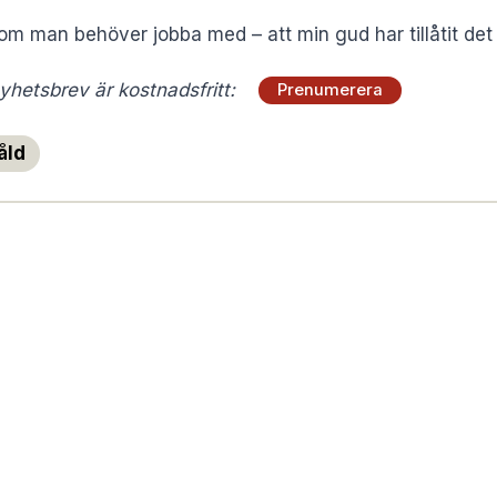
som man behöver jobba med – att min gud har tillåtit det 
hetsbrev är kostnadsfritt:
Prenumerera
åld