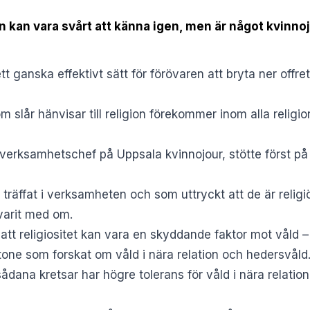
n kan vara svårt att känna igen, men är något kvinno
ett ganska effektivt sätt för förövaren att bryta ner offr
om slår hänvisar till religion förekommer inom alla religi
erksamhetschef på Uppsala kvinnojour, stötte först på b
 träffat i verksamheten och som uttryckt att de är relig
varit med om.
att religiositet kan vara en skyddande faktor mot våld –
stone som forskat om våld i nära relation och hedersvåld
dana kretsar har högre tolerans för våld i nära relation 