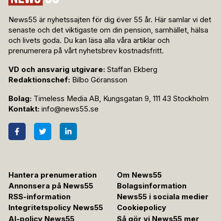
News55 är nyhetssajten för dig över 55 år. Här samlar vi det
senaste och det viktigaste om din pension, samhället, hälsa
och livets goda. Du kan läsa alla våra artiklar och
prenumerera på vårt nyhetsbrev kostnadsfritt.
VD och ansvarig utgivare:
Staffan Ekberg
Redaktionschef:
Bilbo Göransson
Bolag:
Timeless Media AB, Kungsgatan 9, 111 43 Stockholm
Kontakt:
info@news55.se
Hantera prenumeration
Om News55
Annonsera på News55
Bolagsinformation
RSS-information
News55 i sociala medier
Integritetspolicy News55
Cookiepolicy
AI-policy News55
Så gör vi News55 mer