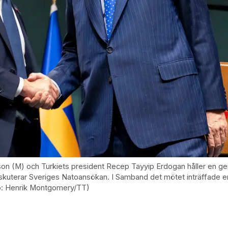
sson (M) och Turkiets president Recep Tayyip Erdogan håller en ge
kuterar Sveriges Natoansökan. I Samband det mötet inträffade e
to: Henrik Montgomery/TT)