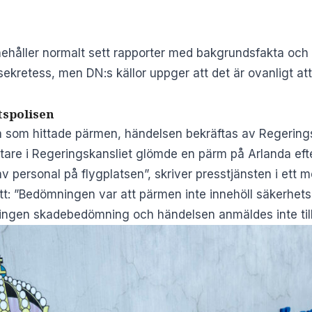
nehåller normalt sett rapporter med bakgrundsfakta och 
sekretess, men DN:s källor uppger att det är ovanligt at
tspolisen
a som hittade pärmen, händelsen bekräftas av Regerings
re i Regeringskansliet glömde en pärm på Arlanda efter 
v personal på flygplatsen”, skriver presstjänsten i ett mej
att: ”Bedömningen var att pärmen inte innehöll säkerhet
 ingen skadebedömning och händelsen anmäldes inte till