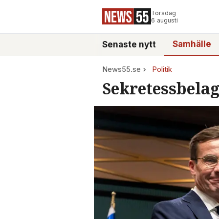
Torsdag
6 augusti
Samhälle
Senaste nytt
News55.se
Politik
Sekretessbela