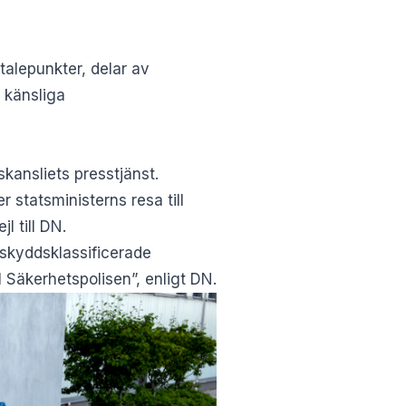
talepunkter, delar av
t känsliga
kansliets presstjänst.
statsministerns resa till
l till DN.
sskyddsklassificerade
 Säkerhetspolisen”, enligt DN.