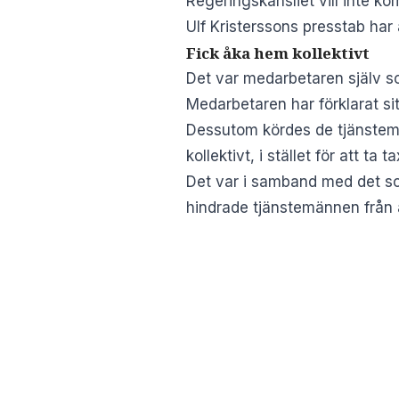
Regeringskansliet vill inte k
Ulf Kristerssons presstab h
Fick åka hem kollektivt
Det var medarbetaren själv s
Medarbetaren har förklarat si
Dessutom kördes de tjänstemä
kollektivt, i stället för att ta t
Det var i samband med det so
hindrade tjänstemännen från at