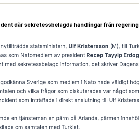
ident där sekretessbelagda handlingar från regering
ytillträdde statsministern,
Ulf Kristersson
(M), till Tur
nnas som Natomedlem av president
Recep Tayyip Erdo
nt med sekretessbelagd information, det skriver
Dagens
tt godkänna Sverige som medlem i Nato hade väldigt hög
mtalen och vilka frågor som diskuterades var något so
dent som inträffade i direkt anslutning till Ulf Kristerss
lömde en tjänsteman en pärm på Arlanda, pärmen innehöl
ndlade om samtalen med Turkiet.