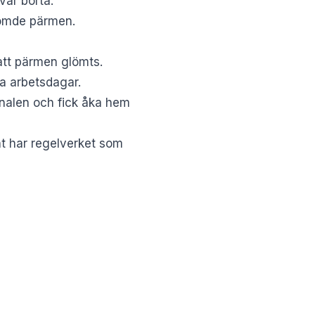
var borta.
lömde pärmen.
att pärmen glömts.
va arbetsdagar.
inalen och fick åka hem
t har regelverket som