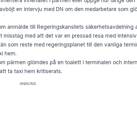
ommentera innehållet i pärmen eller uppge hur länge den 
ar avböjt en intervju med DN om den medarbetare som g
om anmälde till Regeringskansliets säkerhetsavdelning 
tt misstag med att det var en pressad resa med intensi
n som reste med regeringsplanet till den vanliga term
axi hem.
m pärmen glömdes på en toalett i terminalen och intern
t ta taxi hem kritiserats.
ANNONS