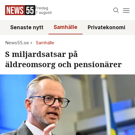
Fredag
7 augusti
Samhälle
Senaste nytt
Privatekonomi
News55.se
Samhälle
S miljardsatsar på
äldreomsorg och pensionärer