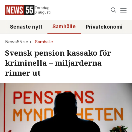
Torsdag
6 augusti
Samhälle
Senaste nytt
Privatekonomi
News55.se
Samhälle
Svensk pension kassako för
kriminella – miljarderna
rinner ut