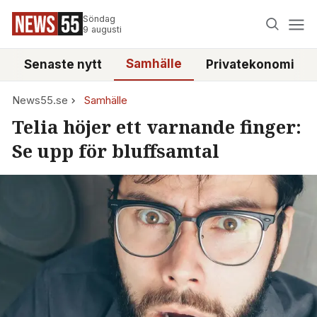
Söndag
9 augusti
Samhälle
Senaste nytt
Privatekonomi
News55.se
Samhälle
Telia höjer ett varnande finger:
Se upp för bluffsamtal