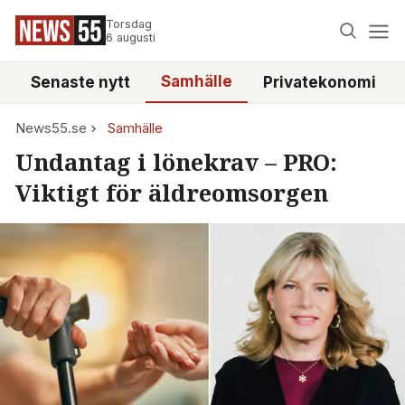
Torsdag
6 augusti
Samhälle
Senaste nytt
Privatekonomi
News55.se
Samhälle
Undantag i lönekrav – PRO:
Viktigt för äldreomsorgen