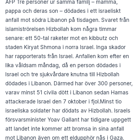
AFP Tre personer ur samma familj – mamma,
pappa och deras son – dödades i ett israeliskt
anfall mot södra Libanon på tisdagen. Svaret från
islamiströrelsen Hizbollah kom några timmar
senare: ett 50-tal raketer mot en kibbutz och
staden Kiryat Shmona i norra Israel. Inga skador
har rapporterats från Israel. Anfallen kom efter en
lika våldsam måndag, då en person dödades i
Israel och tre sjukvårdare knutna till Hizbollah
dödades i Libanon. Därmed har över 300 personer,
varav minst 51 civila dött i Libanon sedan Hamas
attackerade Israel den 7 oktober i fjol.Minst tio
israeliska soldater har dödats av Hizbollah. Israels
försvarsminister Yoav Gallant har tidigare uppgett
att landet inte kommer att bromsa in sina anfall
mot Libanon även om ett eldupphör nås i Gaza.