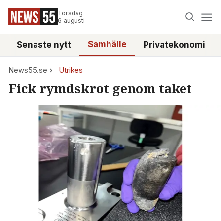
Torsdag
6 augusti
Samhälle
Senaste nytt
Privatekonomi
News55.se
Utrikes
Fick rymdskrot genom taket