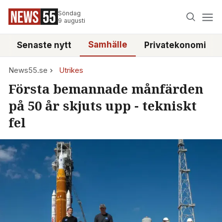
Söndag
9 augusti
Samhälle
Senaste nytt
Privatekonomi
News55.se
Utrikes
Första bemannade månfärden
på 50 år skjuts upp - tekniskt
fel