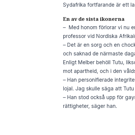
Sydafrika fortfarande är ett 
En av de sista ikonerna
– Med honom förlorar vi nu e
professor vid Nordiska Afrikain
– Det är en sorg och en chock
och saknad de närmaste dagar
Enligt Melber behöll Tutu, li
mot apartheid, och i den vålds
– Han personifierade integri
lojal. Jag skulle säga att Tutu
– Han stod också upp för gayr
rättigheter, säger han.