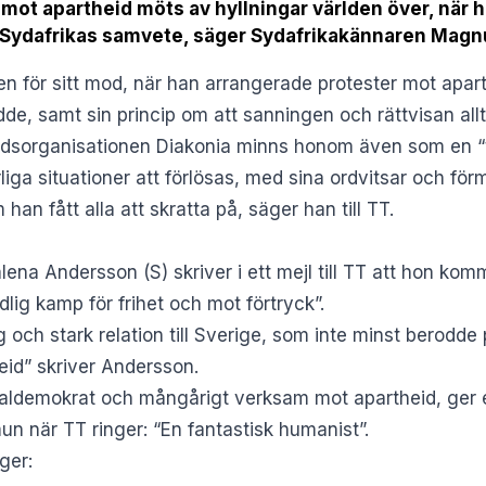
mot apartheid möts av hyllningar världen över, när 
r Sydafrikas samvete, säger Sydafrikakännaren Magn
för sitt mod, när han arrangerade protester mot aparth
de, samt sin princip om att sanningen och rättvisan allt
sorganisationen Diakonia minns honom även som en “t
iga situationer att förlösas, med sina ordvitsar och förm
han fått alla att skratta på, säger han till TT.
ena Andersson (S) skriver i ett mejl till TT att hon k
dlig kamp för frihet och mot förtryck”.
 och stark relation till Sverige, som inte minst berodde
eid” skriver Andersson.
ldemokrat och mångårigt verksam mot apartheid, ger e
n när TT ringer: “En fantastisk humanist”.
ger: