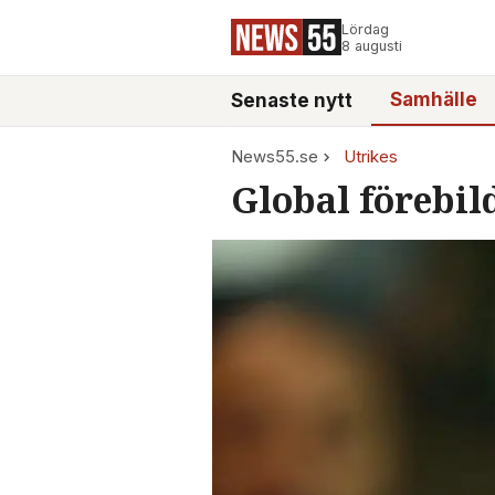
Lördag
8 augusti
Samhälle
Senaste nytt
News55.se
Utrikes
Global förebil