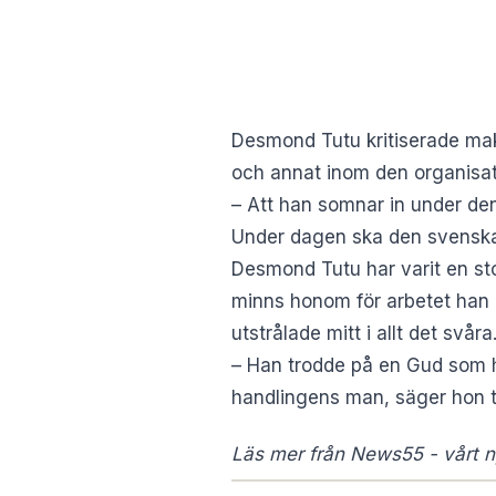
Desmond Tutu kritiserade mak
och annat inom den organisati
– Att han somnar in under den 
Under dagen ska den svenska
Desmond Tutu har varit en sto
minns honom för arbetet han 
utstrålade mitt i allt det svåra
– Han trodde på en Gud som h
handlingens man, säger hon ti
Läs mer från News55 - vårt ny