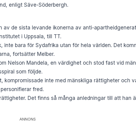
land, enligt Säve-Söderbergh.
n av de sista levande ikonerna av anti-apartheidgenera
stitutet i Uppsala, till TT.
, inte bara för Sydafrika utan för hela världen. Det kom
na, fortsätter Melber.
ksom Nelson Mandela, en värdighet och stod fast vid män
spiral som följde.
tet, kompromissade inte med mänskliga rättigheter och v
 personifierar fred.
ättigheter. Det finns så många anledningar till att han ä
ANNONS