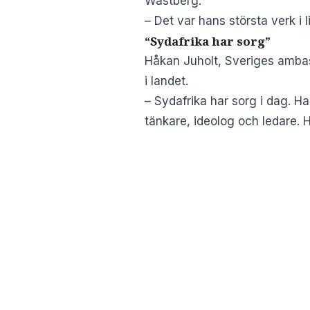
Wästberg.
– Det var hans största verk i 
“Sydafrika har sorg”
Håkan Juholt, Sveriges ambas
i landet.
– Sydafrika har sorg i dag. H
tänkare, ideolog och ledare. 