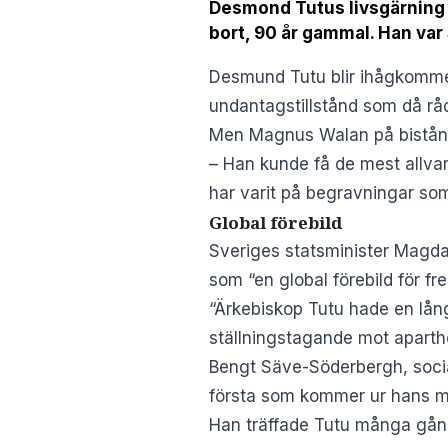
Desmond Tutus livsgärning 
bort, 90 år gammal. Han va
Desmund Tutu blir ihågkommen 
undantagstillstånd som då råd
Men Magnus Walan på bistånd
– Han kunde få de mest allvarl
har varit på begravningar som 
Global förebild
Sveriges statsminister Magdal
som “en global förebild för fre
“Ärkebiskop Tutu hade en lång
ställningstagande mot aparth
Bengt Säve-Söderbergh, socia
första som kommer ur hans mu
Han träffade Tutu många gån