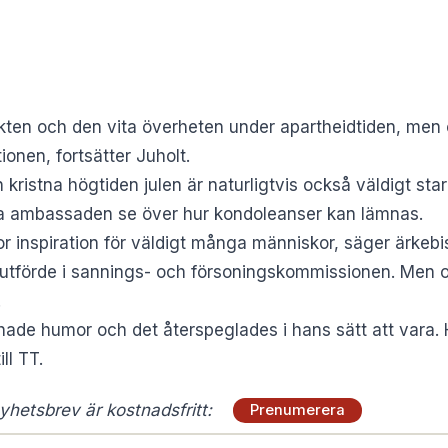
ten och den vita överheten under apartheidtiden, men
onen, fortsätter Juholt.
kristna högtiden julen är naturligtvis också väldigt star
 ambassaden se över hur kondoleanser kan lämnas.
r inspiration för väldigt många människor, säger ärkeb
utförde i sannings- och försoningskommissionen. Men o
.
ade humor och det återspeglades i hans sätt att vara.
ll TT.
hetsbrev är kostnadsfritt:
Prenumerera