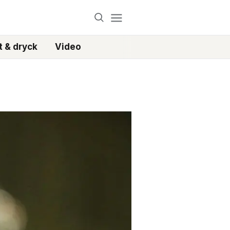
 & dryck
Video