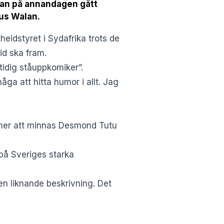
han på annandagen gått
us Walan.
eidstyret i Sydafrika trots de
id ska fram.
idig ståuppkomiker”.
åga att hitta humor i allt. Jag
ommer att minnas Desmond Tutu
 på Sveriges starka
n liknande beskrivning. Det