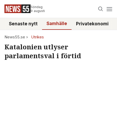
Söndag
9 augusti
Samhälle
Senaste nytt
Privatekonomi
News55.se
Utrikes
Katalonien utlyser
parlamentsval i förtid