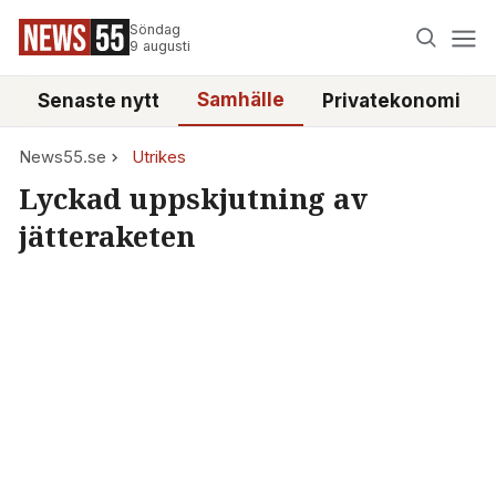
Söndag
9 augusti
Samhälle
Senaste nytt
Privatekonomi
News55.se
Utrikes
Lyckad uppskjutning av
jätteraketen