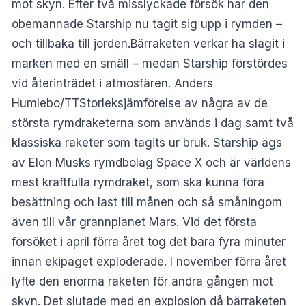
mot skyn. Efter två misslyckade försök har den
obemannade Starship nu tagit sig upp i rymden –
och tillbaka till jorden.Bärraketen verkar ha slagit i
marken med en smäll – medan Starship förstördes
vid återinträdet i atmosfären. Anders
Humlebo/TTStorleksjämförelse av några av de
största rymdraketerna som används i dag samt två
klassiska raketer som tagits ur bruk. Starship ägs
av Elon Musks rymdbolag Space X och är världens
mest kraftfulla rymdraket, som ska kunna föra
besättning och last till månen och så småningom
även till vår grannplanet Mars. Vid det första
försöket i april förra året tog det bara fyra minuter
innan ekipaget exploderade. I november förra året
lyfte den enorma raketen för andra gången mot
skyn. Det slutade med en explosion då bärraketen