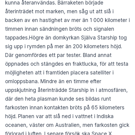
kunna återanvändas. Bärraketen började
återinträdet mot marken, men såg ut att slå i
backen av en hastighet av mer än 1 000 kilometer i
timmen innan sändningen bröts och signalen
tappades.Högre än domkyrkan Själva Starship tog
sig upp i rymden på mer än 200 kilometers höjd.
Där genomfördes ett par tester. Bland annat
öppnades och stängdes en fraktlucka, för att testa
möjligheten att i framtiden placera satelliter i
omloppsbana. Mindre än en timme efter
uppskjutning återinträdde Starship in i atmosfären,
där den heta plasman kunde ses bildas runt
farkosten innan kontakten bröts på 65 kilometers
höjd. Planen var att slå ned i vattnet i Indiska
oceanen, väster om Australien, men farkosten gick
förlorad i luften. I senare försök ska Space X