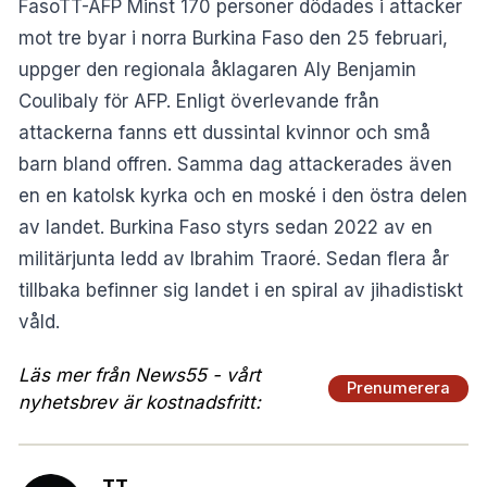
FasoTT-AFP Minst 170 personer dödades i attacker
mot tre byar i norra Burkina Faso den 25 februari,
uppger den regionala åklagaren Aly Benjamin
Coulibaly för AFP. Enligt överlevande från
attackerna fanns ett dussintal kvinnor och små
barn bland offren. Samma dag attackerades även
en en katolsk kyrka och en moské i den östra delen
av landet. Burkina Faso styrs sedan 2022 av en
militärjunta ledd av Ibrahim Traoré. Sedan flera år
tillbaka befinner sig landet i en spiral av jihadistiskt
våld.
Läs mer från News55 - vårt
Prenumerera
nyhetsbrev är kostnadsfritt:
TT