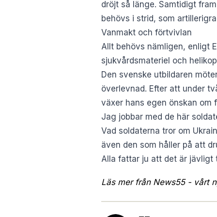
dröjt så länge. Samtidigt fra
behövs i strid, som artillerigra
Vanmakt och förtvivlan
Allt behövs nämligen, enligt 
sjukvårdsmateriel och helikop
Den svenske utbildaren möter
överlevnad. Efter att under t
växer hans egen önskan om fre
Jag jobbar med de här soldate
Vad soldaterna tror om Ukraina
även den som håller på att drun
Alla fattar ju att det är jävlig
Läs mer från News55 - vårt ny