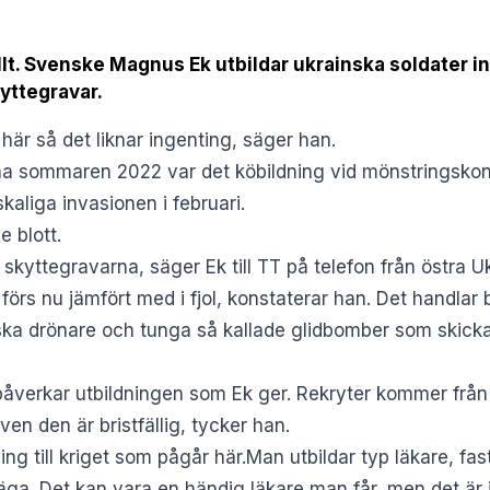
allt. Svenske Magnus Ek utbildar ukrainska soldater inna
yttegravar.
 här så det liknar ingenting, säger han.
na sommaren 2022 var det köbildning vid mönstringskont
kaliga invasionen i februari.
 blott.
 skyttegravarna, säger Ek till TT på telefon från östra U
 förs nu jämfört med i fjol, konstaterar han. Det handla
ska drönare och tunga så kallade glidbomber som skicka
åverkar utbildningen som Ek ger. Rekryter kommer från e
ven den är bristfällig, tycker han.
ing till kriget som pågår här.Man utbildar typ läkare, fa
äga. Det kan vara en händig läkare man får, men det är i