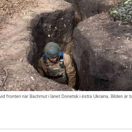
id fronten när Bachmut i länet Donetsk i östra Ukraina. Bilden är ta