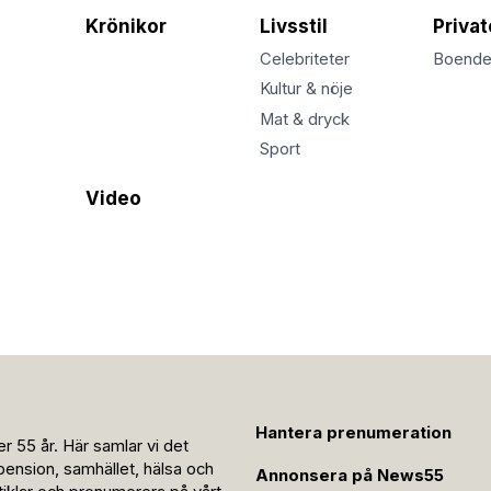
Krönikor
Livsstil
Priva
Celebriteter
Boend
Kultur & nöje
Mat & dryck
Sport
Video
Hantera prenumeration
r 55 år. Här samlar vi det
pension, samhället, hälsa och
Annonsera på News55