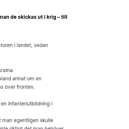
n de skickas ut i krig – till
oren i landet, sedan
kraina.
r bland annat om en
s över fronten.
n infanteriutbildning i
st man egentligen skulle
nte riktigt det man behöver.