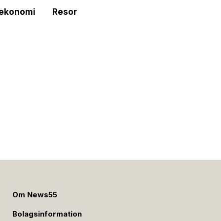
tekonomi
Resor
e
Om News55
Bolagsinformation