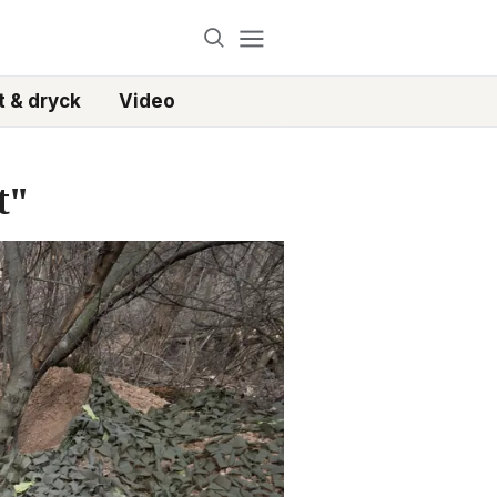
 & dryck
Video
t"