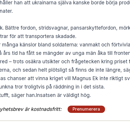
mhåller han att ukrainarna själva kanske borde börja pr
nater.
Ek. Bättre fordon, stridsvagnar, pansarskyttefordon, mörk
trar för att transportera skadade.
 många känslor bland soldaterna: vanmakt och förtvivl
vå års tid ha fått se mängder av unga män åka till front
d – trots osäkra utsikter och frågetecken kring priset 
rna, och sedan helt plötsligt så finns de inte längre, sä
s chanser att vinna kriget vill Magnus Ek inte riktigt sv
kna tror troligtvis på räddning in i det sista.
t tufft, säger han.Insatsen är väldigt hög.
hetsbrev är kostnadsfritt:
Prenumerera