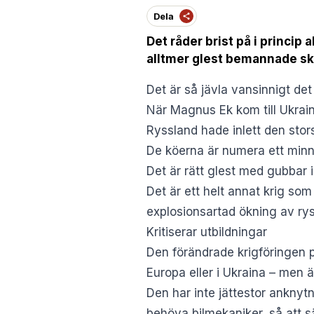
Dela
Det råder brist på i princip 
alltmer glest bemannade sk
Det är så jävla vansinnigt det
När Magnus Ek kom till Ukrai
Ryssland hade inlett den stors
De köerna är numera ett minne
Det är rätt glest med gubbar i
Det är ett helt annat krig som
explosionsartad ökning av ry
Kritiserar utbildningar
Den förändrade krigföringen p
Europa eller i Ukraina – men ä
Den har inte jättestor anknytn
behöva bilmekaniker, så att s