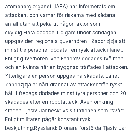
atomenergiorganet (IAEA) har informerats om
attacken, och varnar för riskerna med sådana
anfall utan att peka ut någon aktör som
skyldig.Flera dödade Tidigare under söndagen
uppgav den regionala guvernören i Zaporizjzja att
minst tre personer dödats i en rysk attack i länet.
Enligt guvernören Ivan Fedorov dödades två män
och en kvinna när en byggnad träffades i attacken.
Ytterligare en person uppges ha skadats. Länet
Zaporizjzja är hårt drabbat av attacker från ryskt
håll. I fredags dödades minst fyra personer och 20
skadades efter en robotattack. Även omkring
staden Tjasiv Jar beskrivs situationen som “svår”.
Enligt militären pågår konstant rysk
beskjutning.Ryssland: Drönare förstörda Tjasiv Jar