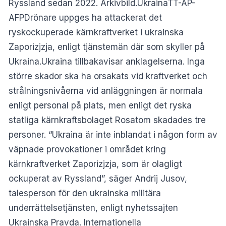
Ryssland sedan 2022. Arkivbild.UkrainaTT-AP-
AFPDrönare uppges ha attackerat det
ryskockuperade kärnkraftverket i ukrainska
Zaporizjzja, enligt tjänstemän där som skyller på
Ukraina.Ukraina tillbakavisar anklagelserna. Inga
större skador ska ha orsakats vid kraftverket och
strålningsnivåerna vid anläggningen är normala
enligt personal på plats, men enligt det ryska
statliga kärnkraftsbolaget Rosatom skadades tre
personer. “Ukraina är inte inblandat i någon form av
väpnade provokationer i området kring
kärnkraftverket Zaporizjzja, som är olagligt
ockuperat av Ryssland”, säger Andrij Jusov,
talesperson för den ukrainska militära
underrättelsetjänsten, enligt nyhetssajten
Ukrainska Pravda. Internationella