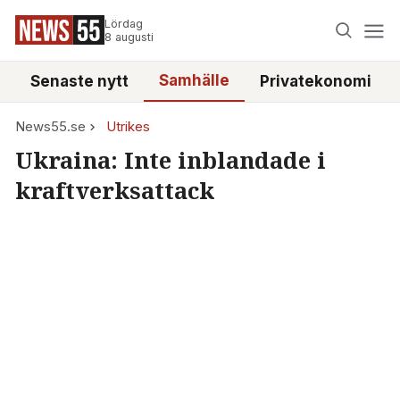
Lördag
8 augusti
Samhälle
Senaste nytt
Privatekonomi
News55.se
Utrikes
Ukraina: Inte inblandade i
kraftverksattack