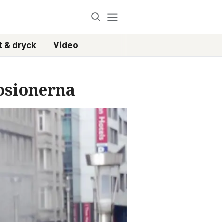
 & dryck
Video
osionerna