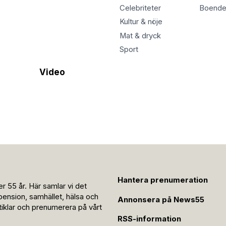
Celebriteter
Boend
Kultur & nöje
Mat & dryck
Sport
Video
Hantera prenumeration
r 55 år. Här samlar vi det
pension, samhället, hälsa och
Annonsera på News55
rtiklar och prenumerera på vårt
RSS-information