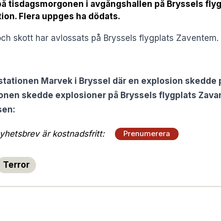
på tisdagsmorgonen i avgångshallen på Bryssels flyg
tion. Flera uppges ha dödats.
 och skott har avlossats på Bryssels flygplats Zaventem.
stationen Marvek i Bryssel där en explosion skedde
onen skedde explosioner på Bryssels flygplats Zava
sen:
hetsbrev är kostnadsfritt:
Prenumerera
Terror