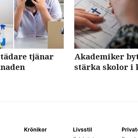
tädare tjänar
Akademiker byte
ånaden
stärka skolor i 
Krönikor
Livsstil
Priva