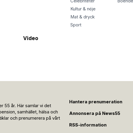
Celebriteter
Boend
Kultur & nöje
Mat & dryck
Sport
Video
Hantera prenumeration
r 55 år. Här samlar vi det
pension, samhället, hälsa och
Annonsera på News55
rtiklar och prenumerera på vårt
RSS-information