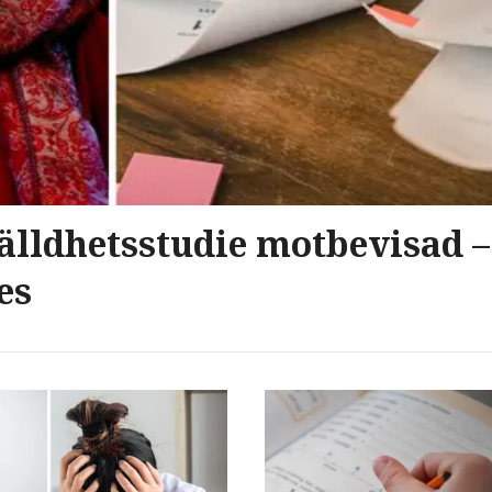
tälldhetsstudie motbevisad 
es