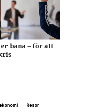
r bana – för att
kris
tekonomi
Resor