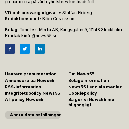
prenumerera på vårt nyhetsbrev kostnadsfritt.
VD och ansvarig utgivare:
Staffan Ekberg
Redaktionschef:
Bilbo Göransson
Bolag:
Timeless Media AB, Kungsgatan 9, 111 43 Stockholm
Kontakt:
info@news55.se
Hantera prenumeration
Om News55
Annonsera på News55
Bolagsinformation
RSS-information
News55 i sociala medier
Integritetspolicy News55
Cookiepolicy
AI-policy News55
Så gör vi News55 mer
tillgängligt
Ändra datainställningar