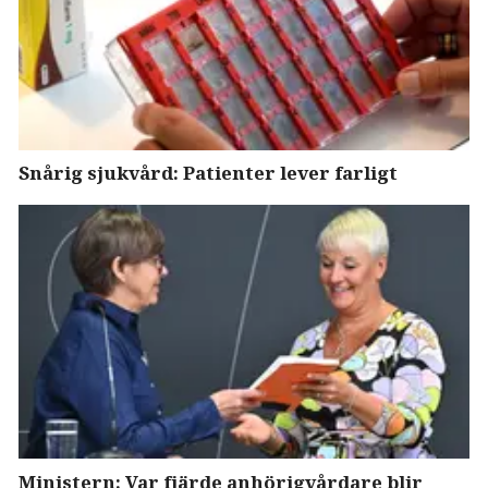
Snårig sjukvård: Patienter lever farligt
Ministern: Var fjärde anhörigvårdare blir