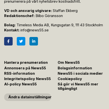
prenumerera på vårt nyhetsbrev kostnadsfritt.
VD och ansvarig utgivare:
Staffan Ekberg
Redaktionschef:
Bilbo Göransson
Bolag:
Timeless Media AB, Kungsgatan 9, 111 43 Stockholm
Kontakt:
info@news55.se
Hantera prenumeration
Om News55
Annonsera på News55
Bolagsinformation
RSS-information
News55 i sociala medier
Integritetspolicy News55
Cookiepolicy
AI-policy News55
Så gör vi News55 mer
tillgängligt
Ändra datainställningar